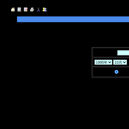
◆検索したい「キーワード」を入力して
指定することができます。
◆「年」「月」「ヶ月」と「検索条件」
キーワード：
検索条件：
AND