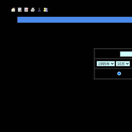
◆検索したい「キーワード」を入力して
指定することができます。
◆「年」「月」「ヶ月」と「検索条件」
キーワード：
検索条件：
AND