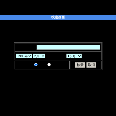
検索画面
たい「キーワード」を入力してください。また、キーワードはスペースで区
ることができます。
「月」「ヶ月」と「検索条件」を選択し、「検索」ボタンをクリックしてく
キーワード：
から過去
検索条件：
AND
OR