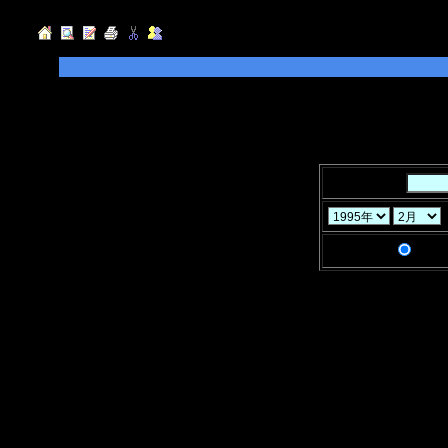
◆検索したい「キーワード」を入力して
指定することができます。
◆「年」「月」「ヶ月」と「検索条件」
キーワード：
検索条件：
AND