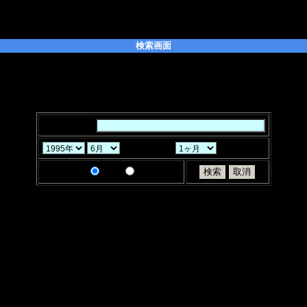
検索画面
たい「キーワード」を入力してください。また、キーワードはスペースで区
ることができます。
「月」「ヶ月」と「検索条件」を選択し、「検索」ボタンをクリックしてく
キーワード：
から過去
検索条件：
AND
OR