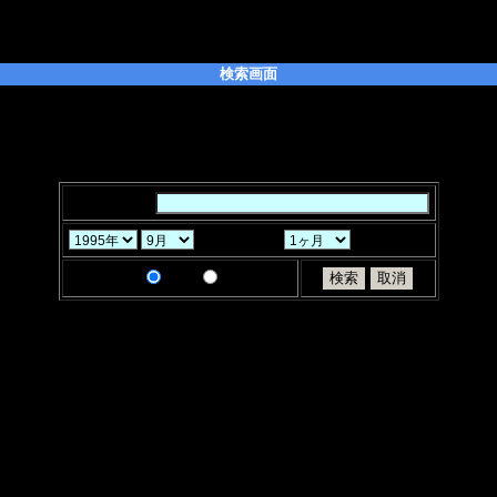
検索画面
たい「キーワード」を入力してください。また、キーワードはスペースで区
ることができます。
「月」「ヶ月」と「検索条件」を選択し、「検索」ボタンをクリックしてく
キーワード：
から過去
検索条件：
AND
OR