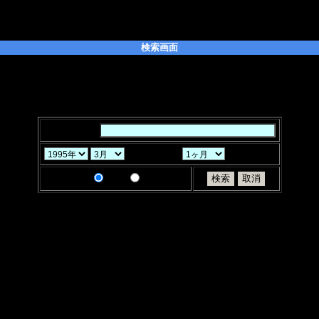
検索画面
たい「キーワード」を入力してください。また、キーワードはスペースで区
ることができます。
「月」「ヶ月」と「検索条件」を選択し、「検索」ボタンをクリックしてく
キーワード：
から過去
検索条件：
AND
OR