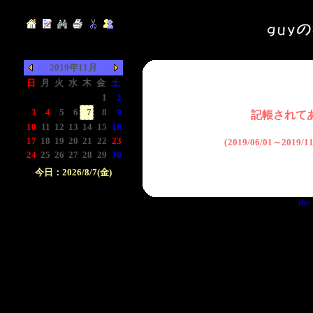
2019年11月
日
月
火
水
木
金
土
-
-
-
-
-
1
2
3
4
5
6
7
8
9
記帳されて
10
11
12
13
14
15
16
17
18
19
20
21
22
23
（2019/06/01～2019
24
25
26
27
28
29
30
今日：2026/8/7(金)
日付をクリックして下
the 
さい。クリックした日
付以前の日記が表示さ
れます。