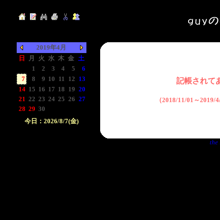
2019年4月
日
月
火
水
木
金
土
-
1
2
3
4
5
6
7
8
9
10
11
12
13
記帳されて
14
15
16
17
18
19
20
21
22
23
24
25
26
27
（2018/11/01～2019
28
29
30
-
-
-
-
今日：2026/8/7(金)
日付をクリックして下
the 
さい。クリックした日
付以前の日記が表示さ
れます。