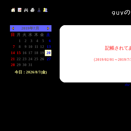
2019年7月
日
月
火
水
木
金
土
-
1
2
3
4
5
6
7
8
9
10
11
12
13
記帳されて
14
15
16
17
18
19
20
21
22
23
24
25
26
27
（2019/02/01～2019
28
29
30
31
-
-
-
今日：2026/8/7(金)
日付をクリックして下
the 
さい。クリックした日
付以前の日記が表示さ
れます。