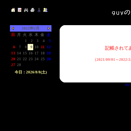
2022年2月
日
月
火
水
木
金
土
-
-
1
2
3
4
5
6
7
8
9
10
11
12
記帳されて
13
14
15
16
17
18
19
20
21
22
23
24
25
26
（2021/09/01～2022
27
28
-
-
-
-
-
今日：2026/8/8(土)
日付をクリックして下
the 
さい。クリックした日
付以前の日記が表示さ
れます。