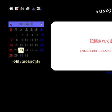
2022年8月
日
月
火
水
木
金
土
-
1
2
3
4
5
6
7
8
9
10
11
12
13
記帳されて
14
15
16
17
18
19
20
21
22
23
24
25
26
27
（2022/03/01～2022
28
29
30
31
-
-
-
今日：2026/8/7(金)
日付をクリックして下
the 
さい。クリックした日
付以前の日記が表示さ
れます。