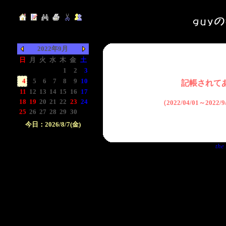
2022年9月
日
月
火
水
木
金
土
-
-
-
-
1
2
3
4
5
6
7
8
9
10
記帳されて
11
12
13
14
15
16
17
18
19
20
21
22
23
24
（2022/04/01～2022
25
26
27
28
29
30
-
今日：2026/8/7(金)
日付をクリックして下
the 
さい。クリックした日
付以前の日記が表示さ
れます。