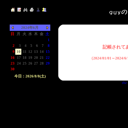
2024年6月
日
月
火
水
木
金
土
-
-
-
-
-
-
1
2
3
4
5
6
7
8
記帳されて
9
10
11
12
13
14
15
16
17
18
19
20
21
22
（2024/01/01～2024
23
24
25
26
27
28
29
30
-
-
-
-
-
-
今日：2026/8/8(土)
the 
日付をクリックして下
さい。クリックした日
付以前の日記が表示さ
れます。