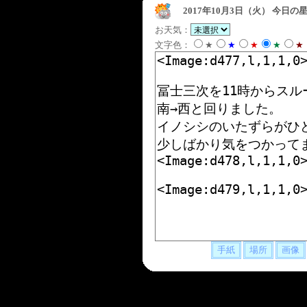
2017年10月3日（火）
今日の星
お天気：
文字色：
★
★
★
★
★