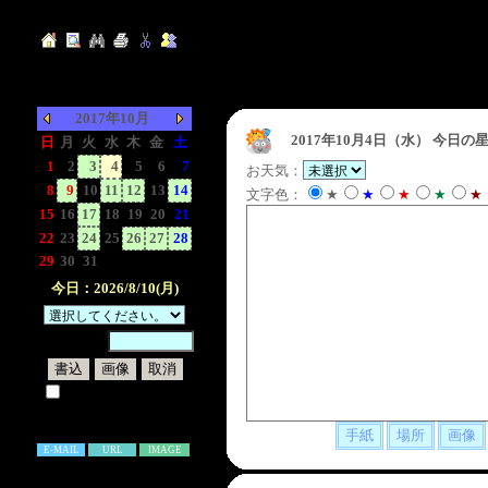
2017年10月
2017年10月4日（水）
今日の星
日
月
火
水
木
金
土
1
2
3
4
5
6
7
お天気：
8
9
10
11
12
13
14
文字色：
★
★
★
★
★
15
16
17
18
19
20
21
22
23
24
25
26
27
28
29
30
31
-
-
-
-
今日：2026/8/10(月)
暗証番号：
試しに表示してみる
書き込み補足説明
E-MAIL
URL
IMAGE