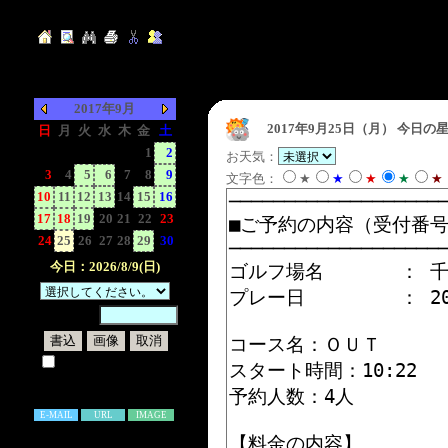
2017年9月
2017年9月25日（月）
今日の星
日
月
火
水
木
金
土
-
-
-
-
-
1
2
お天気：
3
4
5
6
7
8
9
文字色：
★
★
★
★
★
10
11
12
13
14
15
16
17
18
19
20
21
22
23
24
25
26
27
28
29
30
今日：2026/8/9(日)
暗証番号：
試しに表示してみる
書き込み補足説明
E-MAIL
URL
IMAGE