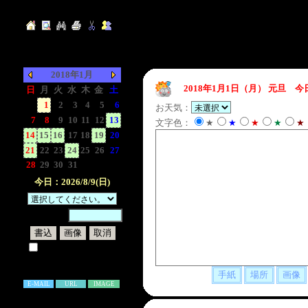
2018年1月
2018年1月1日（月）
元旦 今
日
月
火
水
木
金
土
-
1
2
3
4
5
6
お天気：
7
8
9
10
11
12
13
文字色：
★
★
★
★
★
14
15
16
17
18
19
20
21
22
23
24
25
26
27
28
29
30
31
-
-
-
今日：2026/8/9(日)
暗証番号：
試しに表示してみる
書き込み補足説明
E-MAIL
URL
IMAGE