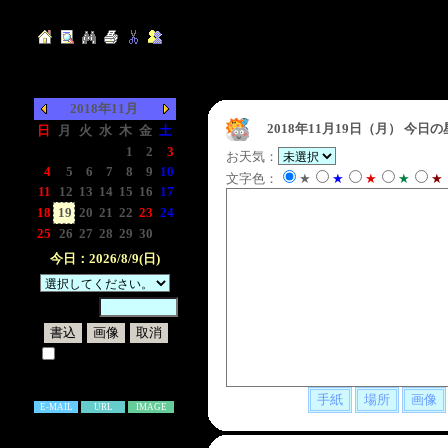
2018年11月
2018年11月19日（月）
今日の
日
月
火
水
木
金
土
-
-
-
-
1
2
3
お天気：
4
5
6
7
8
9
10
文字色：
★
★
★
★
★
11
12
13
14
15
16
17
18
19
20
21
22
23
24
25
26
27
28
29
30
-
今日：2026/8/9(日)
暗証番号：
試しに表示してみる
書き込み補足説明
E-MAIL
URL
IMAGE