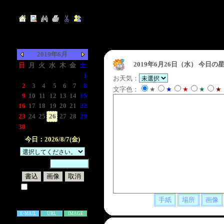
2019年6月
2019年6月26日（水）
今日の星
日
月
火
水
木
金
土
-
-
-
-
-
-
1
お天気：
2
3
4
5
6
7
8
文字色：
★
★
★
★
★
9
10
11
12
13
14
15
16
17
18
19
20
21
22
23
24
25
26
27
28
29
30
-
-
-
-
-
-
今日：2026/8/7(金)
暗証番号：
試しに表示してみる
書き込み補足説明
E-MAIL
URL
IMAGE