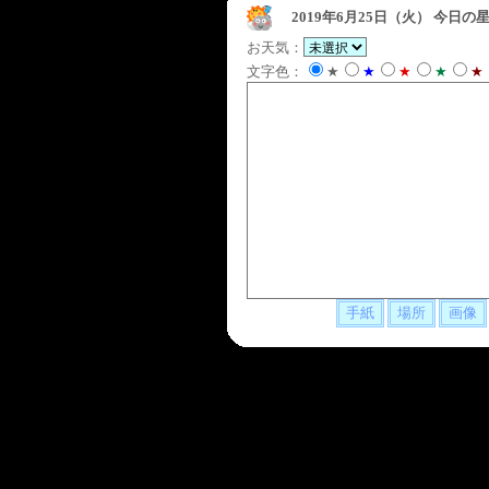
2019年6月25日（火）
今日の星
お天気：
文字色：
★
★
★
★
★