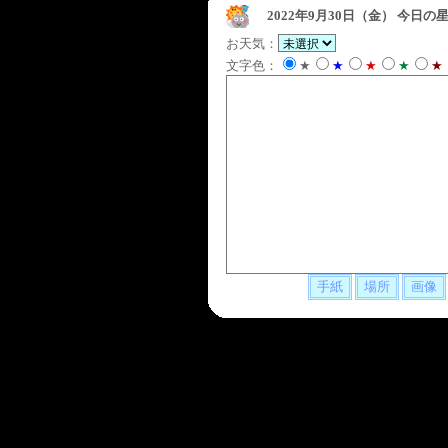
2022年9月30日（金）
今日の星
お天気：
文字色：
★
★
★
★
★