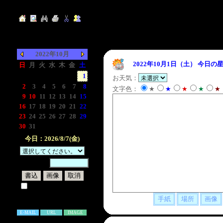
2022年10月
2022年10月1日（土）
今日の星
日
月
火
水
木
金
土
-
-
-
-
-
-
1
お天気：
2
3
4
5
6
7
8
文字色：
★
★
★
★
★
9
10
11
12
13
14
15
16
17
18
19
20
21
22
23
24
25
26
27
28
29
30
31
-
-
-
-
-
今日：2026/8/7(金)
暗証番号：
試しに表示してみる
書き込み補足説明
E-MAIL
URL
IMAGE