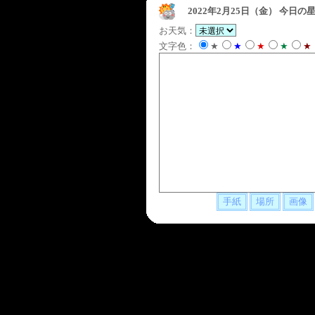
2022年2月25日（金）
今日の星
お天気：
文字色：
★
★
★
★
★