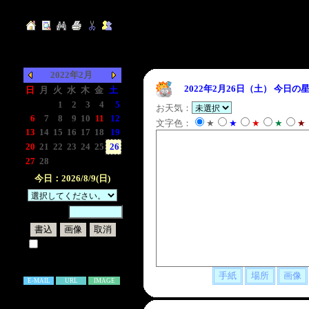
2022年2月
2022年2月26日（土）
今日の星
日
月
火
水
木
金
土
-
-
1
2
3
4
5
お天気：
6
7
8
9
10
11
12
文字色：
★
★
★
★
★
13
14
15
16
17
18
19
20
21
22
23
24
25
26
27
28
-
-
-
-
-
今日：2026/8/9(日)
暗証番号：
試しに表示してみる
書き込み補足説明
E-MAIL
URL
IMAGE