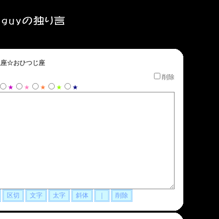
座☆おひつじ座
削除
★
★
★
★
★