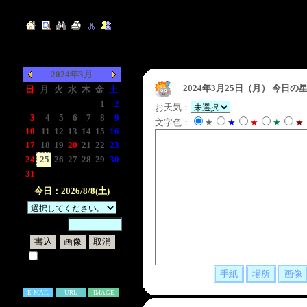
2024年3月
2024年3月25日（月）
今日の星
日
月
火
水
木
金
土
-
-
-
-
-
1
2
お天気：
3
4
5
6
7
8
9
文字色：
★
★
★
★
★
10
11
12
13
14
15
16
17
18
19
20
21
22
23
24
25
26
27
28
29
30
31
-
-
-
-
-
-
今日：2026/8/8(土)
暗証番号：
試しに表示してみる
書き込み補足説明
E-MAIL
URL
IMAGE