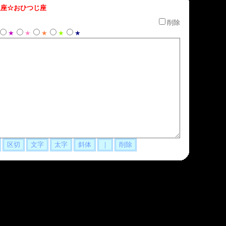
座☆おひつじ座
削除
★
★
★
★
★