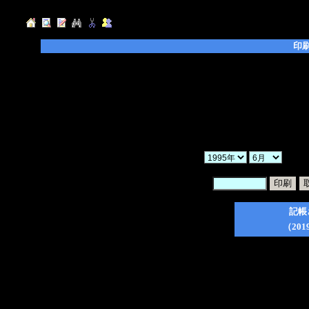
印
◆「年」「月」「ヶ月」を選択し、「検索」ボ
◆「暗証番号」を入力後、印刷したい日記のチ
てください。
◆「一括印刷」にチェックを入れた場合、検索
ので、ご注意ください。
◆印刷フォーム作成後は、ブラウザの印刷ボタ
か
暗証番号：
記帳
（201