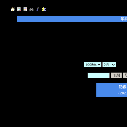
印
◆「年」「月」「ヶ月」を選択し、「検索」ボ
◆「暗証番号」を入力後、印刷したい日記のチ
てください。
◆「一括印刷」にチェックを入れた場合、検索
ので、ご注意ください。
◆印刷フォーム作成後は、ブラウザの印刷ボタ
か
暗証番号：
記帳
（202