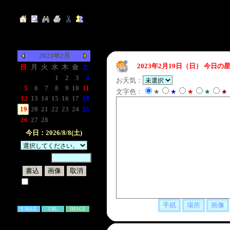
2023年2月
2023年2月19日（日）
今日の星
日
月
火
水
木
金
土
-
-
-
1
2
3
4
お天気：
5
6
7
8
9
10
11
文字色：
★
★
★
★
★
12
13
14
15
16
17
18
19
20
21
22
23
24
25
26
27
28
-
-
-
-
今日：2026/8/8(土)
暗証番号：
試しに表示してみる
書き込み補足説明
E-MAIL
URL
IMAGE