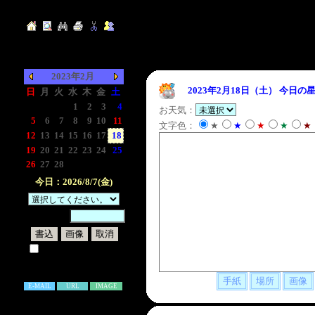
2023年2月
2023年2月18日（土）
今日の星
日
月
火
水
木
金
土
-
-
-
1
2
3
4
お天気：
5
6
7
8
9
10
11
文字色：
★
★
★
★
★
12
13
14
15
16
17
18
19
20
21
22
23
24
25
26
27
28
-
-
-
-
今日：2026/8/7(金)
暗証番号：
試しに表示してみる
書き込み補足説明
E-MAIL
URL
IMAGE