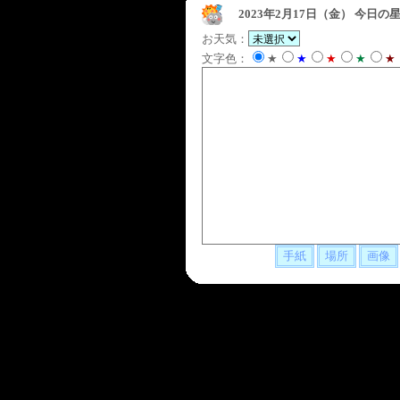
2023年2月17日（金）
今日の星
お天気：
文字色：
★
★
★
★
★