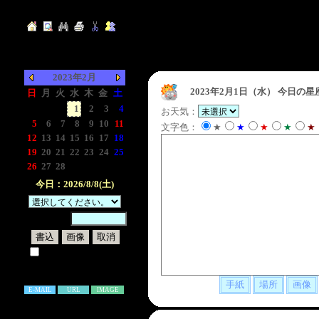
2023年2月
2023年2月1日（水）
今日の星
日
月
火
水
木
金
土
-
-
-
1
2
3
4
お天気：
5
6
7
8
9
10
11
文字色：
★
★
★
★
★
12
13
14
15
16
17
18
19
20
21
22
23
24
25
26
27
28
-
-
-
-
今日：2026/8/8(土)
暗証番号：
試しに表示してみる
書き込み補足説明
E-MAIL
URL
IMAGE