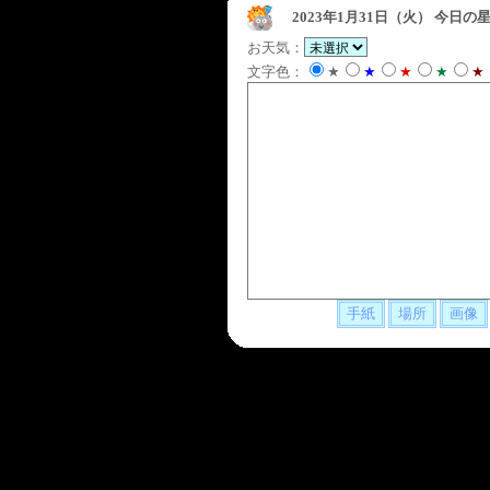
2023年1月31日（火）
今日の星
お天気：
文字色：
★
★
★
★
★