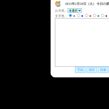
2023年2月28日（火）
今日の星
お天気：
文字色：
★
★
★
★
★