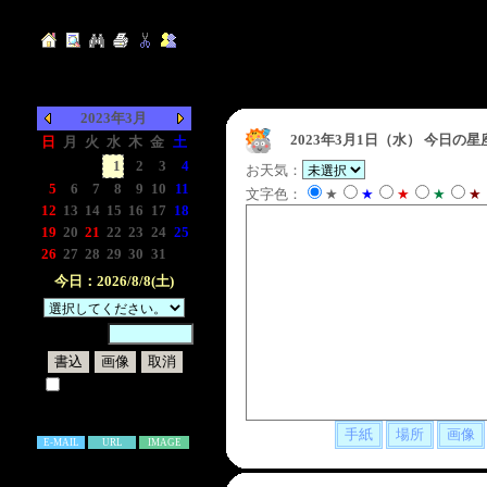
2023年3月
2023年3月1日（水）
今日の星
日
月
火
水
木
金
土
-
-
-
1
2
3
4
お天気：
5
6
7
8
9
10
11
文字色：
★
★
★
★
★
12
13
14
15
16
17
18
19
20
21
22
23
24
25
26
27
28
29
30
31
-
今日：2026/8/8(土)
暗証番号：
試しに表示してみる
書き込み補足説明
E-MAIL
URL
IMAGE