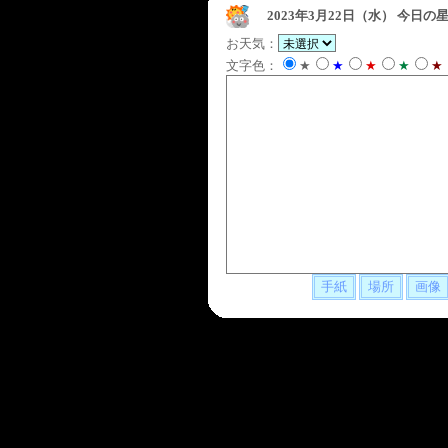
2023年3月22日（水）
今日の星
お天気：
文字色：
★
★
★
★
★