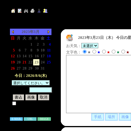
2023年3月
2023年3月23日（木）
今日の星
日
月
火
水
木
金
土
-
-
-
1
2
3
4
お天気：
5
6
7
8
9
10
11
文字色：
★
★
★
★
★
12
13
14
15
16
17
18
19
20
21
22
23
24
25
26
27
28
29
30
31
-
今日：2026/8/6(木)
暗証番号：
試しに表示してみる
書き込み補足説明
E-MAIL
URL
IMAGE