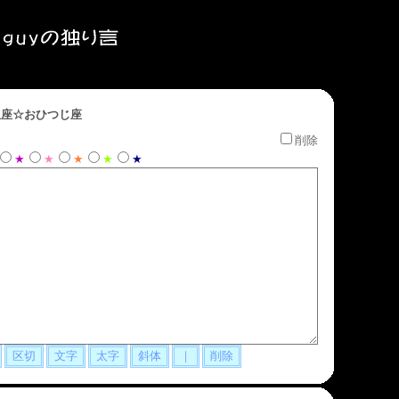
座☆おひつじ座
削除
★
★
★
★
★