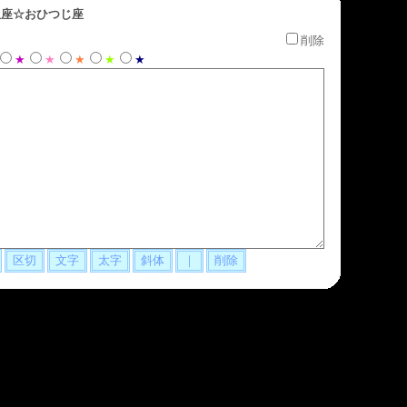
座☆おひつじ座
削除
★
★
★
★
★