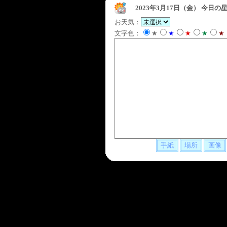
2023年3月17日（金）
今日の星
お天気：
文字色：
★
★
★
★
★