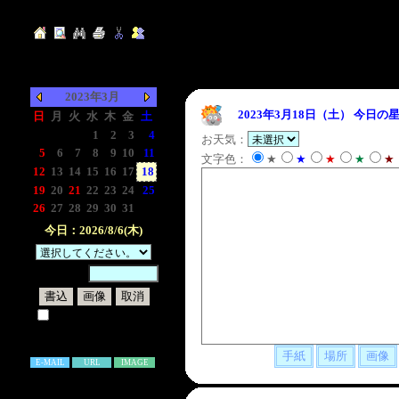
2023年3月
2023年3月18日（土）
今日の星
日
月
火
水
木
金
土
-
-
-
1
2
3
4
お天気：
5
6
7
8
9
10
11
文字色：
★
★
★
★
★
12
13
14
15
16
17
18
19
20
21
22
23
24
25
26
27
28
29
30
31
-
今日：2026/8/6(木)
暗証番号：
試しに表示してみる
書き込み補足説明
E-MAIL
URL
IMAGE