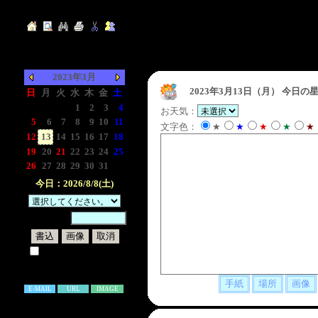
2023年3月
2023年3月13日（月）
今日の星
日
月
火
水
木
金
土
-
-
-
1
2
3
4
お天気：
5
6
7
8
9
10
11
文字色：
★
★
★
★
★
12
13
14
15
16
17
18
19
20
21
22
23
24
25
26
27
28
29
30
31
-
今日：2026/8/8(土)
暗証番号：
試しに表示してみる
書き込み補足説明
E-MAIL
URL
IMAGE