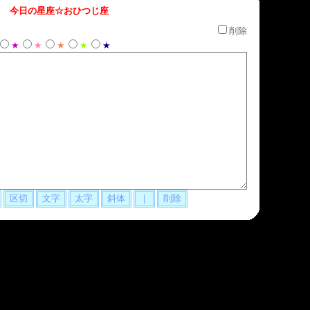
 今日の星座☆おひつじ座
削除
★
★
★
★
★