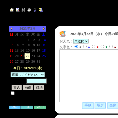
2023年3月
2023年3月22日（水）
今日の星
日
月
火
水
木
金
土
-
-
-
1
2
3
4
お天気：
5
6
7
8
9
10
11
文字色：
★
★
★
★
★
12
13
14
15
16
17
18
19
20
21
22
23
24
25
26
27
28
29
30
31
-
今日：2026/8/6(木)
暗証番号：
試しに表示してみる
書き込み補足説明
E-MAIL
URL
IMAGE