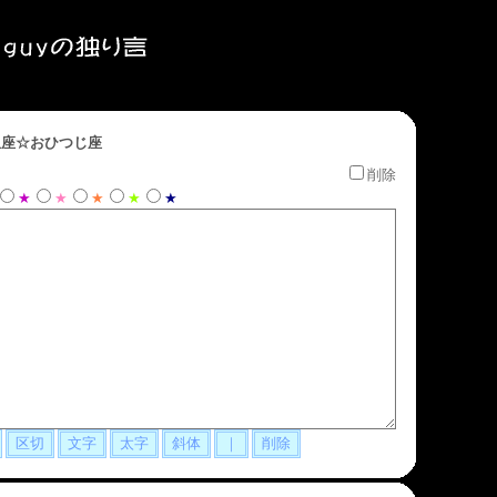
座☆おひつじ座
削除
★
★
★
★
★