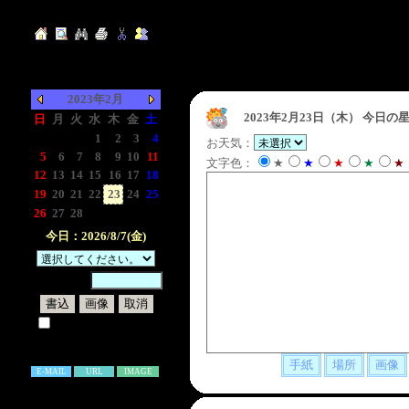
2023年2月
2023年2月23日（木）
今日の星
日
月
火
水
木
金
土
-
-
-
1
2
3
4
お天気：
5
6
7
8
9
10
11
文字色：
★
★
★
★
★
12
13
14
15
16
17
18
19
20
21
22
23
24
25
26
27
28
-
-
-
-
今日：2026/8/7(金)
暗証番号：
試しに表示してみる
書き込み補足説明
E-MAIL
URL
IMAGE