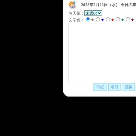
2023年2月22日（水）
今日の星
お天気：
文字色：
★
★
★
★
★