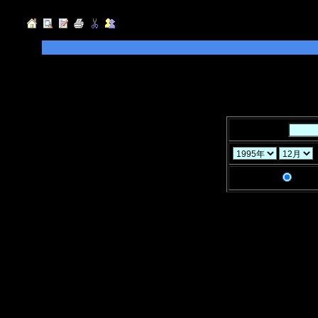
◆検索したい「キーワード」を入力して
指定することができます。
◆「年」「月」「ヶ月」と「検索条件」
キーワード：
検索条件：
AND