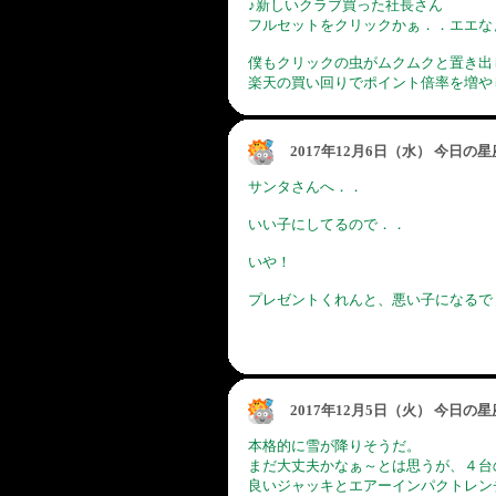
♪新しいクラブ買った社長さん
フルセットをクリックかぁ．．エエな
僕もクリックの虫がムクムクと置き出
楽天の買い回りでポイント倍率を増や
2017年12月6日（水） 今日の
サンタさんへ．．
いい子にしてるので．．
いや！
プレゼントくれんと、悪い子になるで
2017年12月5日（火） 今日の
本格的に雪が降りそうだ。
まだ大丈夫かなぁ～とは思うが、４台
良いジャッキとエアーインパクトレン