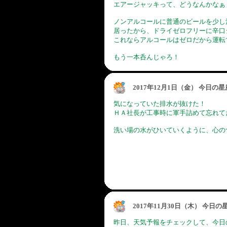
エアージャッキって、どうなんかなぁ
ノンアルコールに普通のビールを少し
居ったから、ドライゼロフリーに辛口
これならアルコールはゼロだから運転
もう一本呑んじゃろ！
2017年12月1日（金） 今日の
気になっていた排水が抜けた！
ＨＡ社長が工事時に軍手詰めて忘れて
洗い場の水がひいていくように、心の
2017年11月30日（木） 今日
昨日、天気予報をチェックして、今日