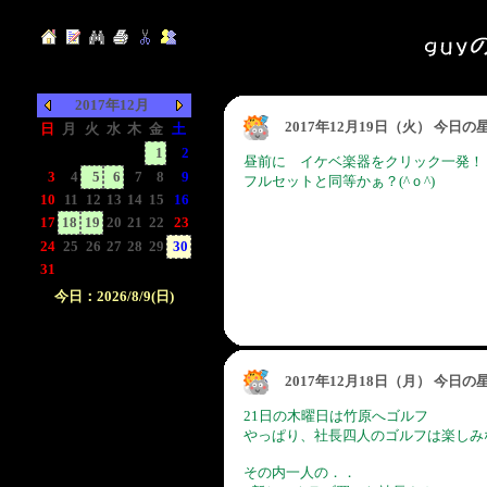
2017年12月
2017年12月19日（火） 今日
日
月
火
水
木
金
土
-
-
-
-
-
1
2
昼前に イケベ楽器をクリック一発！
3
4
5
6
7
8
9
フルセットと同等かぁ？(^ｏ^)
10
11
12
13
14
15
16
17
18
19
20
21
22
23
24
25
26
27
28
29
30
31
-
-
-
-
-
-
今日：2026/8/9(日)
日付をクリックして下
さい。クリックした日
付以前の日記が表示さ
2017年12月18日（月） 今日
れます。
21日の木曜日は竹原へゴルフ
やっぱり、社長四人のゴルフは楽しみ
その内一人の．．