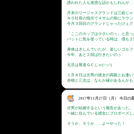
誘われた人も迷惑な話かもしれんが．．^
月末のリージャスグランドは三組じゃ
ＮＯ社長の指示で４サムの前にラウン
今月３回目のグランドじゃったけぇグ
「ここのカップは小さいのぅ」と言っ
パットに気を使っている時は、僕も２割
身体はきしんでいたが、楽しいゴルフ
今年、あと２回は行きたいのぅ
元旦は尾道ＧＣじゃ(^っ^)
１月８日は次男の彼女の両親とお逢い
赤穂と三次は、なんか縁があるんかも
2017年11月27日（月） 今日
次男が結婚するという報告があった。
一緒に住んでいる彼女にプロポーズした
そうか、そうか．．よーやった！