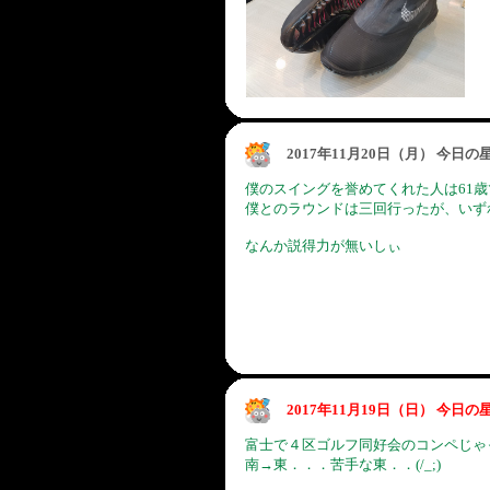
2017年11月20日（月） 今日
僕のスイングを誉めてくれた人は61歳
僕とのラウンドは三回行ったが、いずれも
なんか説得力が無いしぃ
2017年11月19日（日） 今日
富士で４区ゴルフ同好会のコンペじゃ
南→東．．．苦手な東．．(/_;)