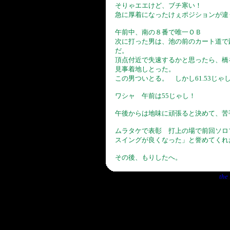
そりゃエエけど、ブチ寒い！
急に厚着になったけぇポジションが違
午前中、南の８番で唯一ＯＢ
次に打った男は、池の前のカート道で
だ。
頂点付近で失速するかと思ったら、橋を
見事着地しとった。
この男ついとる。 しかし61.53じゃし(
ワシャ 午前は55じゃし！
午後からは地味に頑張ると決めて、苦
ムラタケで表彰 打上の場で前回ソロ
スイングが良くなった」と誉めてくれ
その後、もりしたへ。
the 