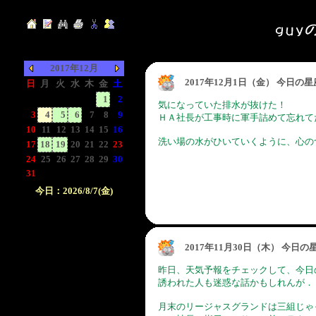
2017年12月
2017年12月1日（金） 今日の
日
月
火
水
木
金
土
-
-
-
-
-
1
2
気になっていた排水が抜けた！
3
4
5
6
7
8
9
ＨＡ社長が工事時に軍手詰めて忘れて
10
11
12
13
14
15
16
洗い場の水がひいていくように、心の
17
18
19
20
21
22
23
24
25
26
27
28
29
30
31
-
-
-
-
-
-
今日：2026/8/7(金)
日付をクリックして下
さい。クリックした日
付以前の日記が表示さ
2017年11月30日（木） 今日
れます。
昨日、天気予報をチェックして、今日
誘われた人も迷惑な話かもしれんが．．^
月末のリージャスグランドは三組じゃ