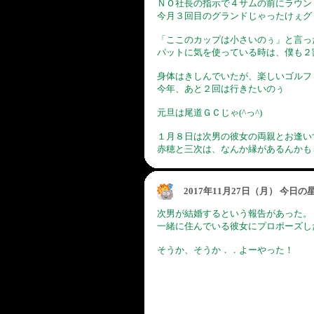
ＮＯ社長の指示で４サムの前にラウン
今月３回目のグランドじゃったけぇグ
「ここのカップは小さいのぅ」と言っ
パットに気を使っている時は、僕も２割
身体はきしんでいたが、楽しいゴルフ
今年、あと２回は行きたいのぅ
元旦は尾道ＧＣじゃ(^っ^)
１月８日は次男の彼女の両親とお逢い
赤穂と三次は、なんか縁があるんかも
2017年11月27日（月） 今日
次男が結婚するという報告があった。
一緒に住んでいる彼女にプロポーズした
そうか、そうか．．よーやった！