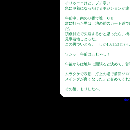
そりゃエエけど、ブチ寒い！
急に厚着になったけぇポジションが違
午前中、南の８番で唯一ＯＢ
次に打った男は、池の前のカート道で
だ。
頂点付近で失速するかと思ったら、橋を
見事着地しとった。
この男ついとる。 しかし61.53じゃし(
ワシャ 午前は55じゃし！
午後からは地味に頑張ると決めて、苦
ムラタケで表彰 打上の場で前回ソロ
スイングが良くなった」と誉めてくれ
その後、もりしたへ。
the 