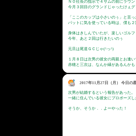
ＮＯ社長の指示で４サムの前にラウン
今月３回目のグランドじゃったけぇグ
「ここのカップは小さいのぅ」と言っ
パットに気を使っている時は、僕も２割
身体はきしんでいたが、楽しいゴルフ
今年、あと２回は行きたいのぅ
元旦は尾道ＧＣじゃ(^っ^)
１月８日は次男の彼女の両親とお逢い
赤穂と三次は、なんか縁があるんかも
2017年11月27日（月） 今日
次男が結婚するという報告があった。
一緒に住んでいる彼女にプロポーズした
そうか、そうか．．よーやった！