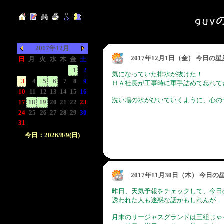
2017年12月
2017年12月1日（金） 今日の
日
月
火
水
木
金
土
-
-
-
-
-
1
2
気になっていた排水が抜けた！
3
4
5
6
7
8
9
ＨＡ社長が工事時に軍手詰めて忘れて
10
11
12
13
14
15
16
洗い場の水がひいていくように、心の
17
18
19
20
21
22
23
24
25
26
27
28
29
30
31
-
-
-
-
-
-
今日：2026/8/9(日)
日付をクリックして下
さい。クリックした日
付以前の日記が表示さ
2017年11月30日（木） 今日
れます。
昨日、天気予報をチェックして、今日
誘われた人も迷惑な話かもしれんが．．^
月末のリージャスグランドは三組じゃ