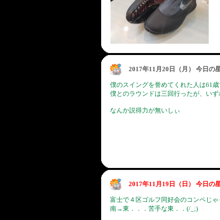
2017年11月20日（月） 今日
僕のスイングを誉めてくれた人は61歳
僕とのラウンドは三回行ったが、いずれも
なんか説得力が無いしぃ
2017年11月19日（日） 今日
富士で４区ゴルフ同好会のコンペじゃ
南→東．．．苦手な東．．(/_;)