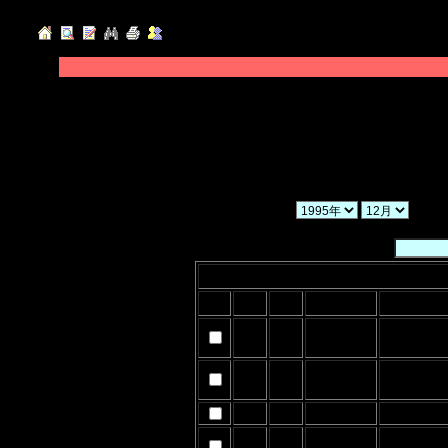
◆「年」「月」「ヶ月」を選択し、「検索」ボ
◆「暗証番号」を入力後、削除したい日記のチ
てください。
◆「一括削除」にチェックを入れた場合、検索
さい。
か
暗証番号：
2017年12月
削除
日付
曜日
お天気
1
金
2017/12/2(S
5
火
2017/12/5(T
6
水
2017/12/7(T
18
月
2017/12/19(