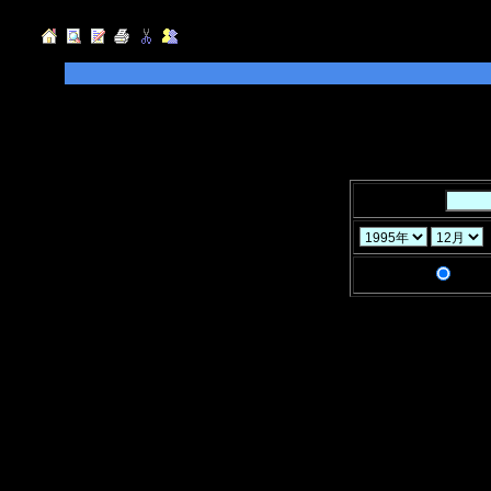
◆検索したい「キーワード」を入力して
指定することができます。
◆「年」「月」「ヶ月」と「検索条件」
キーワード：
検索条件：
AND