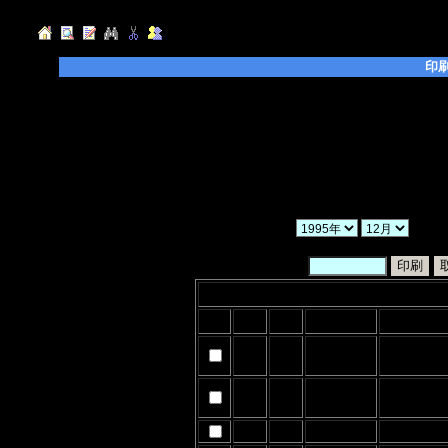
印
◆「年」「月」「ヶ月」を選択し、「検索」ボ
◆「暗証番号」を入力後、印刷したい日記のチ
てください。
◆「一括印刷」にチェックを入れた場合、検索
ので、ご注意ください。
◆印刷フォーム作成後は、ブラウザの印刷ボタ
か
暗証番号：
2017年12月
印刷
日付
曜日
お天気
1
金
2017/12/2(S
5
火
2017/12/5(T
6
水
2017/12/7(T