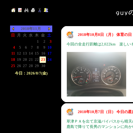
2018年11月
2018年10月8日（月） 体育
日
月
火
水
木
金
土
-
-
-
-
1
2
3
今回の全走行距離は2,022km 楽し
4
5
6
7
8
9
10
11
12
13
14
15
16
17
18
19
20
21
22
23
24
25
26
27
28
29
30
-
今日：2026/8/7(金)
日付をクリックして下
さい。クリックした日
付以前の日記が表示さ
れます。
2018年10月7日（日） 今日の
草津ＰＡを出て京滋バイパスから晴天
鹿島で降りて長男のマンションに向か