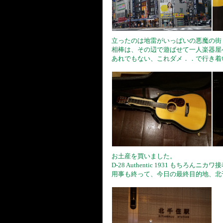
立ったのは地雷がいっぱいの悪魔の街
相棒は、その辺で遊ばせて一人楽器屋
あれでもない、これダメ．．で行き着いた 
お土産を買いました。
D-28 Authentic 1931 もちろんニ
用事も終って、今日の最終目的地、北