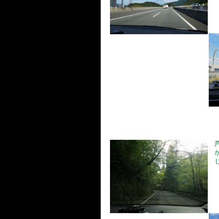
芦
か
じ