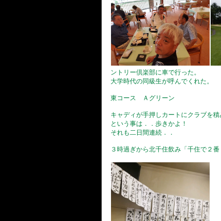
ントリー倶楽部に車で行った。
大学時代の同級生が呼んでくれた。
東コース Ａグリーン
キャディが手押しカートにクラブを積
という事は．．歩きかよ！
それも二日間連続．．
３時過ぎから北千住飲み「千住で２番