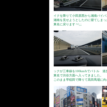
イクを降りて小田原西から湘南バイパ
湘南を見せようとしたのに寝てしまっ
東名に戻ります ^^;;;
ックが三車線を100km/hでバトル 
東名で渋谷方面へ入ってきました。
このまま早稲田で降りて高田馬場に向