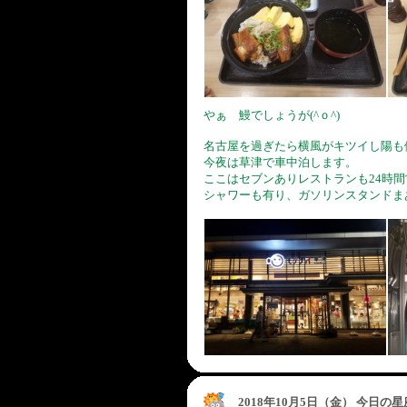
やぁ 鰻でしょうが(^ｏ^)
名古屋を過ぎたら横風がキツイし陽も
今夜は草津で車中泊します。
ここはセブンありレストランも24時間
シャワーも有り、ガソリンスタンドま
2018年10月5日（金） 今日の