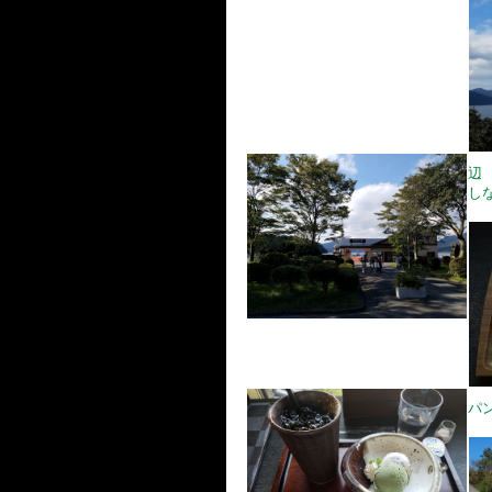
辺
し
パ