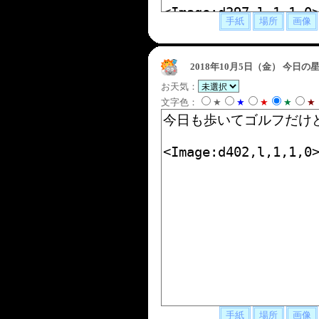
2018年10月5日（金）
今日の星
お天気：
文字色：
★
★
★
★
★