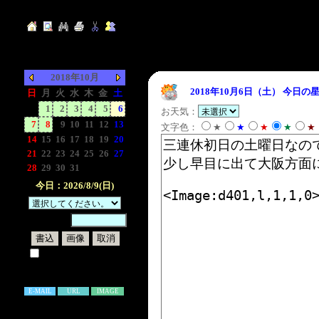
2018年10月
2018年10月6日（土）
今日の星
日
月
火
水
木
金
土
-
1
2
3
4
5
6
お天気：
7
8
9
10
11
12
13
文字色：
★
★
★
★
★
14
15
16
17
18
19
20
21
22
23
24
25
26
27
28
29
30
31
-
-
-
今日：2026/8/9(日)
暗証番号：
試しに表示してみる
書き込み補足説明
E-MAIL
URL
IMAGE