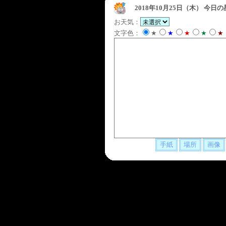
2018年10月25日（木）
今日の
お天気：
文字色：
★
★
★
★
★