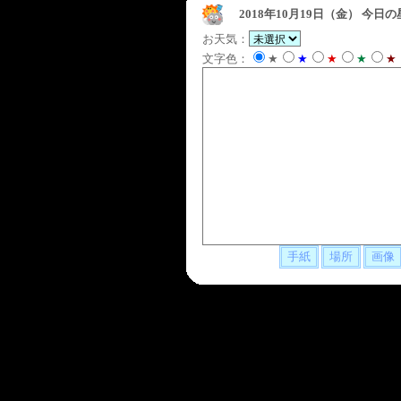
2018年10月19日（金）
今日の
お天気：
文字色：
★
★
★
★
★