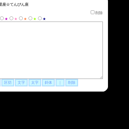
星座☆てんびん座
削除
★
★
★
★
★