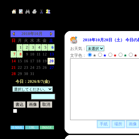
2018年10月
2018年10月20日（土）
今日の
日
月
火
水
木
金
土
-
1
2
3
4
5
6
お天気：
7
8
9
10
11
12
13
文字色：
★
★
★
★
★
14
15
16
17
18
19
20
21
22
23
24
25
26
27
28
29
30
31
-
-
-
今日：2026/8/7(金)
暗証番号：
試しに表示してみる
書き込み補足説明
E-MAIL
URL
IMAGE