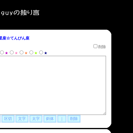
星座☆てんびん座
削除
★
★
★
★
★