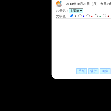
2018年10月29日（月）
今日の
お天気：
文字色：
★
★
★
★
★