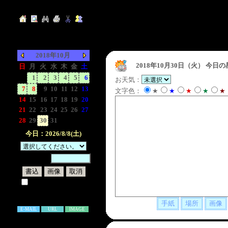
2018年10月
2018年10月30日（火）
今日の
日
月
火
水
木
金
土
-
1
2
3
4
5
6
お天気：
7
8
9
10
11
12
13
文字色：
★
★
★
★
★
14
15
16
17
18
19
20
21
22
23
24
25
26
27
28
29
30
31
-
-
-
今日：2026/8/8(土)
暗証番号：
試しに表示してみる
書き込み補足説明
E-MAIL
URL
IMAGE