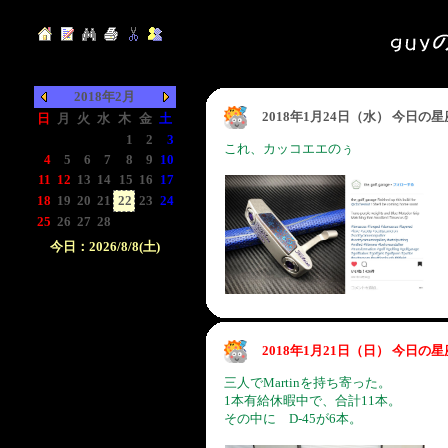
2018年2月
2018年1月24日（水） 今日の
日
月
火
水
木
金
土
-
-
-
-
1
2
3
これ、カッコエエのぅ
4
5
6
7
8
9
10
11
12
13
14
15
16
17
18
19
20
21
22
23
24
25
26
27
28
-
-
-
今日：2026/8/8(土)
日付をクリックして下
さい。クリックした日
付以前の日記が表示さ
れます。
2018年1月21日（日） 今日の
三人でMartinを持ち寄った。
1本有給休暇中で、合計11本。
その中に D-45が6本。