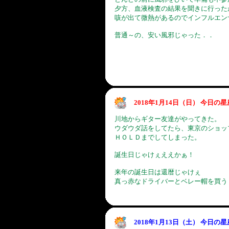
夕方、血液検査の結果を聞きに行った
咳が出て微熱があるのでインフルエン
普通～の、安い風邪じゃった．．
2018年1月14日（日） 今日の
川地からギター友達がやってきた。
ウダウダ話をしてたら、東京のショッ
ＨＯＬＤまでしてしまった。
誕生日じゃけぇええかぁ！
来年の誕生日は還暦じゃけぇ
真っ赤なドライバーとベレー帽を買う
2018年1月13日（土） 今日の