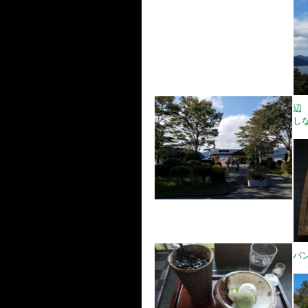
辺
し
パ