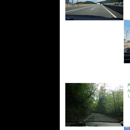
芦
か
じ