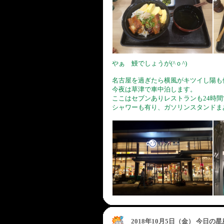
やぁ 鰻でしょうが(^ｏ^)
名古屋を過ぎたら横風がキツイし陽も
今夜は草津で車中泊します。
ここはセブンありレストランも24時間
シャワーも有り、ガソリンスタンドま
2018年10月5日（金） 今日の