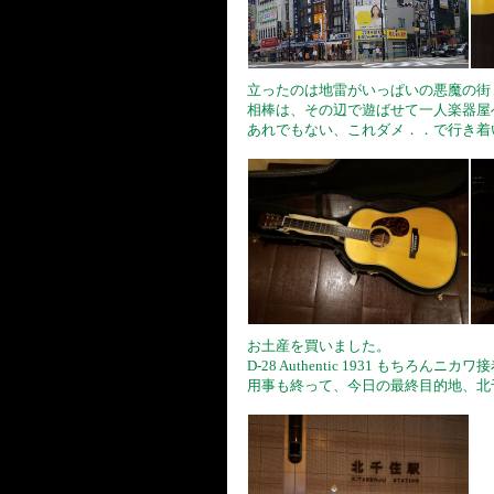
立ったのは地雷がいっぱいの悪魔の街
相棒は、その辺で遊ばせて一人楽器屋
あれでもない、これダメ．．で行き着いた 
お土産を買いました。
D-28 Authentic 1931 もちろんニ
用事も終って、今日の最終目的地、北