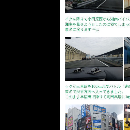
イクを降りて小田原西から湘南バイパ
湘南を見せようとしたのに寝てしまっ
東名に戻ります ^^;;;
ックが三車線を100km/hでバトル 
東名で渋谷方面へ入ってきました。
このまま早稲田で降りて高田馬場に向