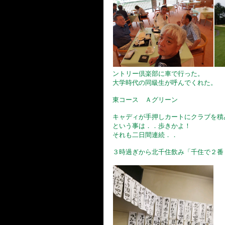
ントリー倶楽部に車で行った。
大学時代の同級生が呼んでくれた。
東コース Ａグリーン
キャディが手押しカートにクラブを積
という事は．．歩きかよ！
それも二日間連続．．
３時過ぎから北千住飲み「千住で２番