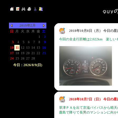
2019年2月
2018年10月8日（月） 今日の
日
月
火
水
木
金
土
-
-
-
-
-
1
2
今回の全走行距離は2,022km 楽し
3
4
5
6
7
8
9
10
11
12
13
14
15
16
17
18
19
20
21
22
23
24
25
26
27
28
-
-
今日：2026/8/9(日)
日付をクリックして下
さい。クリックした日
付以前の日記が表示さ
れます。
2018年10月7日（日） 今日の
草津ＰＡを出て京滋バイパスから晴天
鹿島で降りて長男のマンションに向か