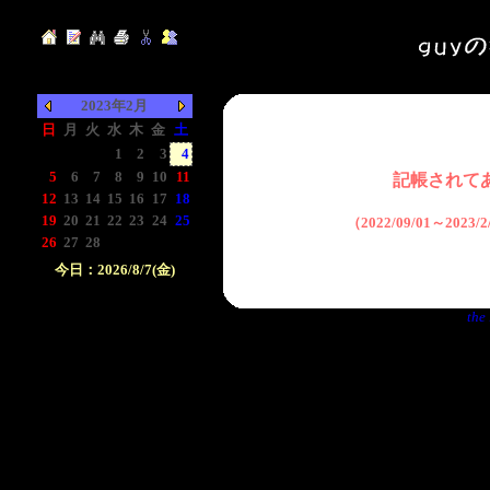
2023年2月
日
月
火
水
木
金
土
-
-
-
1
2
3
4
5
6
7
8
9
10
11
記帳されて
12
13
14
15
16
17
18
19
20
21
22
23
24
25
（2022/09/01～2023
26
27
28
-
-
-
-
今日：2026/8/7(金)
日付をクリックして下
the 
さい。クリックした日
付以前の日記が表示さ
れます。