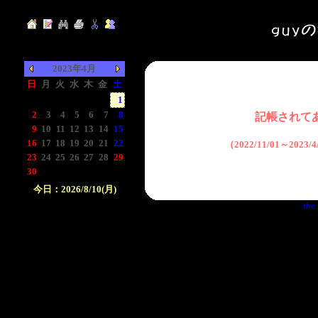
2023年4月
日
月
火
水
木
金
土
-
-
-
-
-
-
1
2
3
4
5
6
7
8
記帳されて
9
10
11
12
13
14
15
16
17
18
19
20
21
22
（2022/11/01～2023
23
24
25
26
27
28
29
30
-
-
-
-
-
-
今日：2026/8/10(月)
the 
日付をクリックして下
さい。クリックした日
付以前の日記が表示さ
れます。