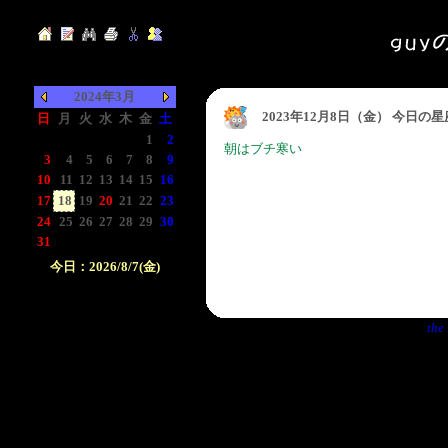
2024年3月
2023年12月8日（金） 今日の
日
月
火
水
木
金
土
-
-
-
-
-
1
2
朝はブチ寒い
3
4
5
6
7
8
9
10
11
12
13
14
15
16
17
18
19
20
21
22
23
24
25
26
27
28
29
30
31
-
-
-
-
-
-
今日：2026/8/7(金)
日付をクリックして下
さい。クリックした日
the 
付以前の日記が表示さ
れます。